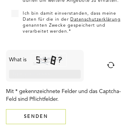
dürfen um weitere Angebote zu erhalten.
Ich bin damit einverstanden, dass meine
Daten für die in der
Datenschutzerklärung
genannten Zwecke gespeichert und
verarbeitet werden.*
What is
SOLVE
THE
MATH
PROBLEM
Mit * gekennzeichnete Felder und das Captcha-
SHOWN
Feld sind Pflichtfelder.
IN
THE
IMAGE
TO
CONTINUE.